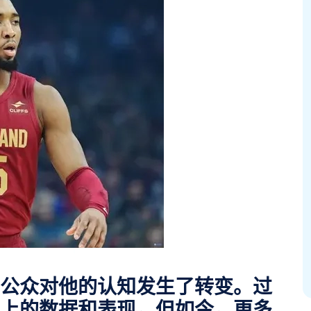
公众对他的认知发生了转变。过
上的数据和表现，但如今，更多