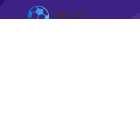
欢迎访问米兰·(milan)中国官方网站✅【球迷群英汇
国际体育娱乐平台,官网入口、平台、登录入口、网
线网址、娱乐、手机版app下载,将秉承以服务为唯一
安全有保障,让您玩得安全,放心游戏。
邮箱订阅
Subsc