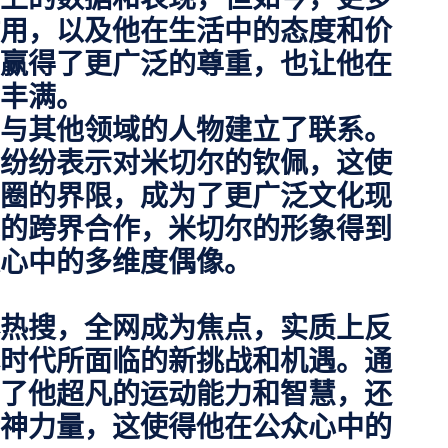
用，以及他在生活中的态度和价
赢得了更广泛的尊重，也让他在
丰满。
与其他领域的人物建立了联系。
纷纷表示对米切尔的钦佩，这使
圈的界限，成为了更广泛文化现
的跨界合作，米切尔的形象得到
心中的多维度偶像。
热搜，全网成为焦点，实质上反
时代所面临的新挑战和机遇。通
了他超凡的运动能力和智慧，还
神力量，这使得他在公众心中的