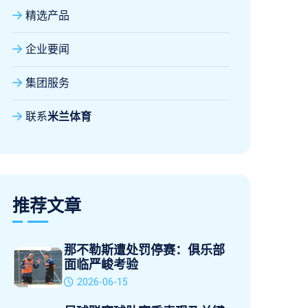
精选产品
企业要闻
集团服务
联系
米兰体育
推荐文章
那不勒斯遭处罚停赛：俱乐部
面临严峻考验
2026-06-15