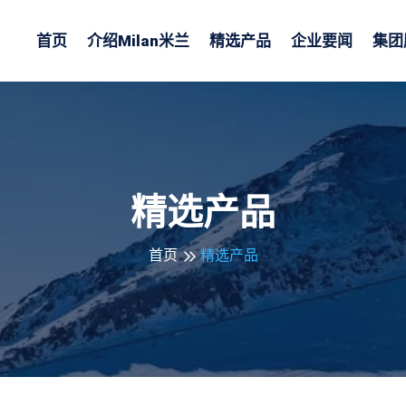
首页
介绍
Milan米兰
精选产品
企业要闻
集团
精选产品
首页
精选产品