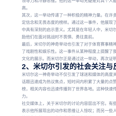
领导力和冷静思维。他的这一举动无疑是对其个人
高。
其次，这一举动传递了一种积极的精神力量。在许
定信念和无畏态度的榜样。通过这一事件，他展现
中具有深刻的启示意义。尤其是在年轻人中，米切
励他们在面对挑战时不畏惧、勇往直前。
最后，米切尔的神奇举动也引发了对于体育赛事精
了戏剧性和娱乐性。这一事件从某种程度上提醒了
文化的展示。而米切尔正是通过这一举动，再次证
2、米切尔引发的社会关注与
米切尔这一神奇举动不仅引发了球迷和媒体的高度
话题迅速成为热议焦点，短时间内积累了大量的点
榜，相关内容也迅速传播到了世界各地。这种快速
力。
社交媒体上，关于米切尔的讨论内容层出不穷。有些
表示他所展现出的动作和思维让人惊叹；而另一些