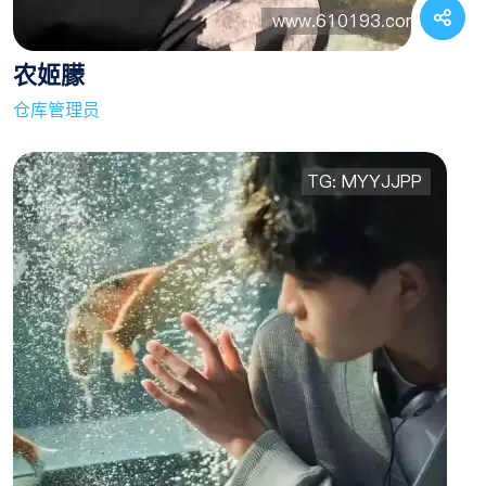
农姬朦
仓库管理员